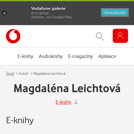
Vodafone galerie
Instalovat
vf.cz.group
Zdarma - na Google Play
E-knihy
Audioknihy
E-magazíny
Aplikace
Úvod
Autoři
Magdaléna Leichtová
Magdaléna Leichtová
E-knihy
E-knihy