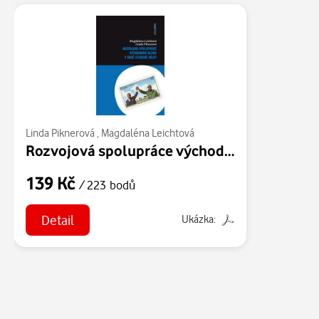
Linda Piknerová
,
Magdaléna Leichtová
Rozvojová spolupráce východního bloku v době studené války
139 Kč
/ 223 bodů
Detail
Ukázka: