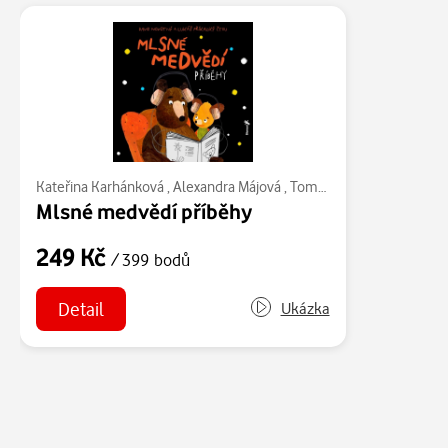
Kateřina Karhánková
,
Alexandra Májová
,
Tomáš Končinský
,
Milada
Mlsné medvědí příběhy
249 Kč
/ 399 bodů
Detail
Ukázka