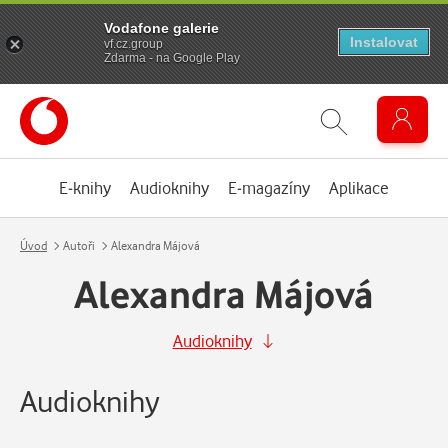
Vodafone galerie
Instalovat
vf.cz.group
Zdarma - na Google Play
E-knihy
Audioknihy
E-magazíny
Aplikace
Úvod
Autoři
Alexandra Májová
Alexandra Májová
Audioknihy
Audioknihy