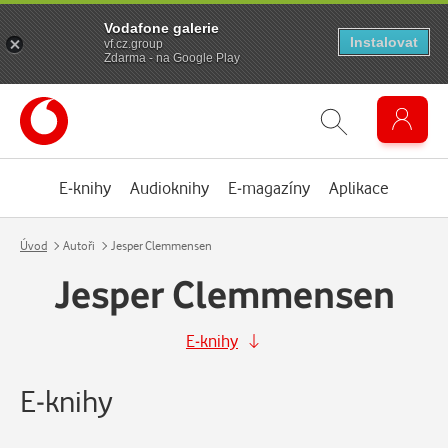
Vodafone galerie
Instalovat
vf.cz.group
Zdarma - na Google Play
E-knihy
Audioknihy
E-magazíny
Aplikace
Úvod
Autoři
Jesper Clemmensen
Jesper Clemmensen
E-knihy
E-knihy