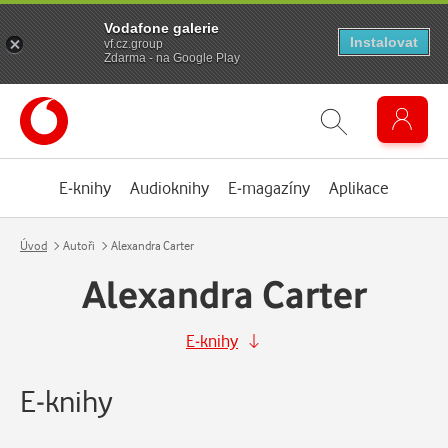
Vodafone galerie
Instalovat
vf.cz.group
Zdarma - na Google Play
E-knihy
Audioknihy
E-magazíny
Aplikace
Úvod
Autoři
Alexandra Carter
Alexandra Carter
E-knihy
E-knihy