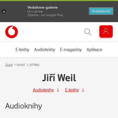
Vodafone galerie
Instalovat
vf.cz.group
Zdarma - na Google Play
E-knihy
Audioknihy
E-magazíny
Aplikace
Úvod
Autoři
Jiří Weil
Jiří Weil
Audioknihy
E-knihy
Audioknihy