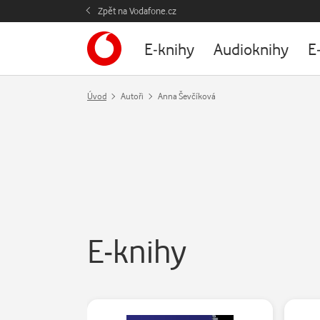
Zpět na Vodafone.cz
E-knihy
Audioknihy
E
Úvod
Autoři
Anna Ševčíková
E-knihy