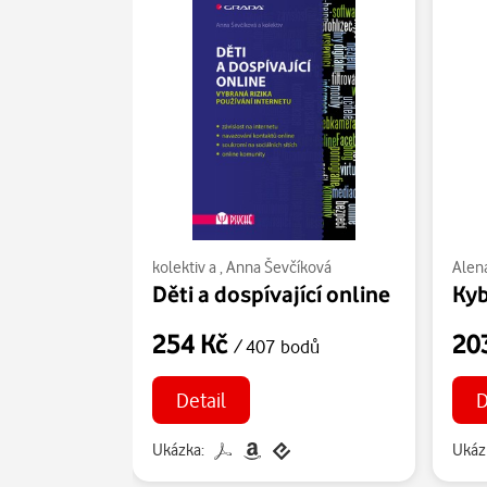
kolektiv a
,
Anna Ševčíková
Alen
Děti a dospívající online
Kyb
254 Kč
20
/ 407 bodů
Detail
D
Ukázka:
Ukáz