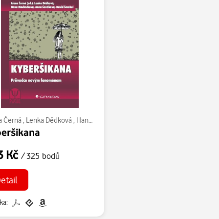
a Černá
,
Lenka Dědková
,
Hana Macháčková
,
David Šmahel
,
Anna Ševčík
eršikana
3 Kč
/ 325 bodů
etail
ka: