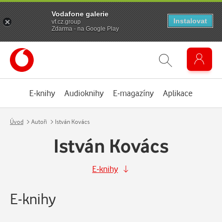
Vodafone galerie
Instalovat
vf.cz.group
Zdarma - na Google Play
E-knihy
Audioknihy
E-magazíny
Aplikace
Úvod
Autoři
István Kovács
István Kovács
E-knihy
E-knihy