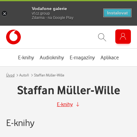
Vodafone galerie
Instalovat
vf.cz.group
Zdarma - na Google Play
E-knihy
Audioknihy
E-magazíny
Aplikace
Úvod
Autoři
Staffan Müller-Wille
Staffan Müller-Wille
E-knihy
E-knihy