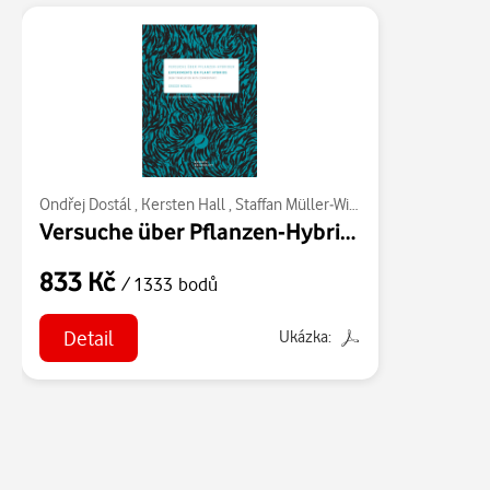
Ondřej Dostál
,
Kersten Hall
,
Staffan Müller-Wille
,
Gregor Mendel
Versuche über Pflanzen-Hybriden. Experiments on Plant Hybrids
833 Kč
/ 1333 bodů
Detail
Ukázka: