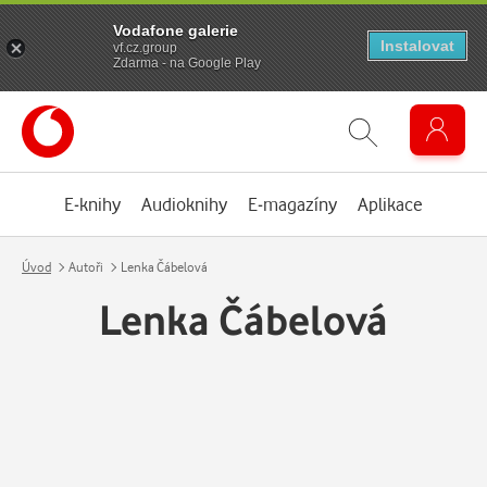
Vodafone galerie
Instalovat
vf.cz.group
Zdarma - na Google Play
E-knihy
Audioknihy
E-magazíny
Aplikace
Úvod
Autoři
Lenka Čábelová
Lenka Čábelová