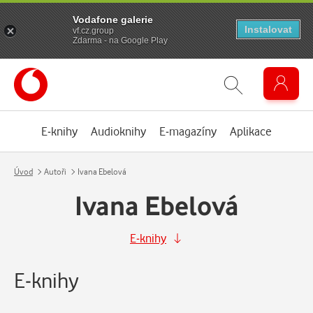
Vodafone galerie
Instalovat
vf.cz.group
Zdarma - na Google Play
E-knihy
Audioknihy
E-magazíny
Aplikace
Úvod
Autoři
Ivana Ebelová
Ivana Ebelová
E-knihy
E-knihy