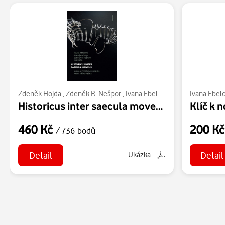
Zdeněk Hojda
,
Zdeněk R. Nešpor
,
Ivana Ebelová
Ivana Ebel
Historicus inter saecula movens
Klíč k 
460 Kč
200 K
/ 736 bodů
Detail
Detail
Ukázka: