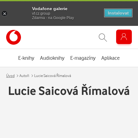
Vodafone galerie
Instalovat
vf.cz.group
Zdarma - na Google Play
E-knihy
Audioknihy
E-magazíny
Aplikace
Úvod
Autoři
Lucie Saicová Římalová
Lucie Saicová Římalová