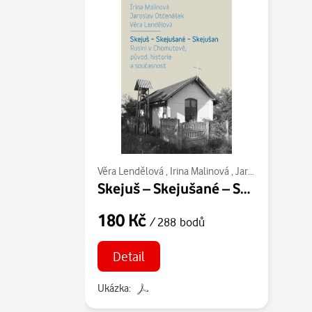
Věra Lendělová
,
Irina Malinová
,
Jaroslav Otčenášek
Skejuš – Skejušané – Skejušan. Rusíni v Chomutově, původ, historie a současnost
180 Kč
/ 288 bodů
Detail
Ukázka: