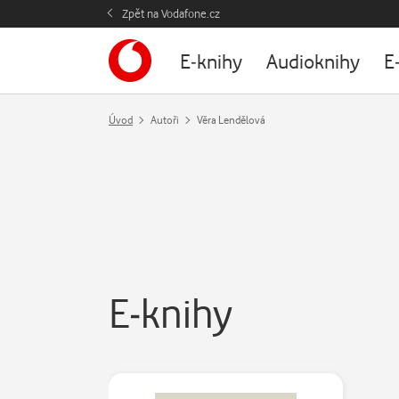
Zpět na Vodafone.cz
E-knihy
Audioknihy
E
Úvod
Autoři
Věra Lendělová
E-knihy