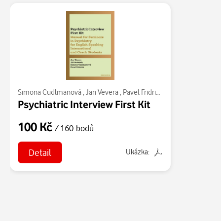
Simona Cudlmanová
,
Jan Vevera
,
Pavel Fridrich
,
Jiří Hudeček
Psychiatric Interview First Kit
100 Kč
/ 160 bodů
Detail
Ukázka: