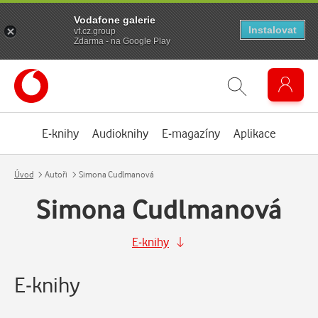
Vodafone galerie
Instalovat
vf.cz.group
Zdarma - na Google Play
E-knihy
Audioknihy
E-magazíny
Aplikace
Úvod
Autoři
Simona Cudlmanová
Simona Cudlmanová
E-knihy
E-knihy