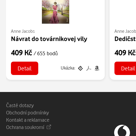
Anne Jacobs
Anne Jaco
Návrat do továrnikovej vily
Dedičst
409 Kč
409 K
/ 655 bodů
Detail
Detail
Ukázka:
Patička webu
Vedlejší navigace
Časté dotazy
Obchodní podmínky
Kontakt a reklamace
Ochrana soukromí