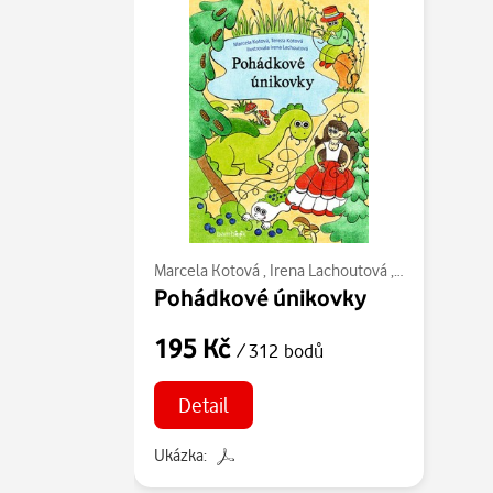
Marcela Kotová
,
Irena Lachoutová
,
Tereza Kotov
Pohádkové únikovky
195 Kč
/ 312 bodů
Detail
Ukázka: