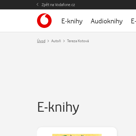
Zpět na Vodafone.cz
E-knihy
Audioknihy
E
Úvod
Autoři
Tereza Kotová
E-knihy