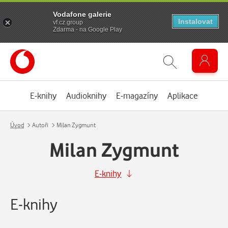
Vodafone galerie
Instalovat
vf.cz.group
Zdarma - na Google Play
E-knihy
Audioknihy
E-magazíny
Aplikace
Úvod
Autoři
Milan Zygmunt
Milan Zygmunt
E-knihy
E-knihy