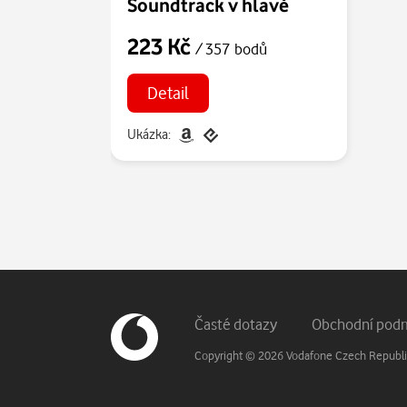
Soundtrack v hlavě
223 Kč
/ 357 bodů
Detail
Ukázka:
Patička webu
Vedlejší navigace
Časté dotazy
Obchodní pod
Copyright © 2026 Vodafone Czech Republic