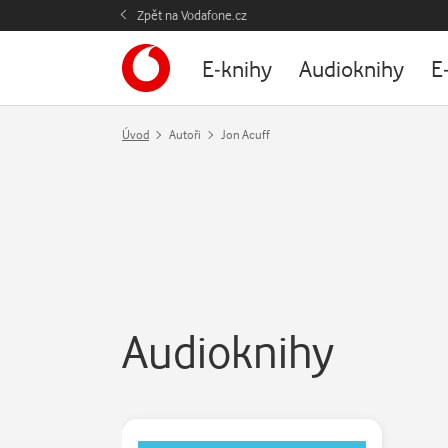
Zpět na Vodafone.cz
E-knihy
Audioknihy
E
Úvod
Autoři
Jon Acuff
Audioknihy