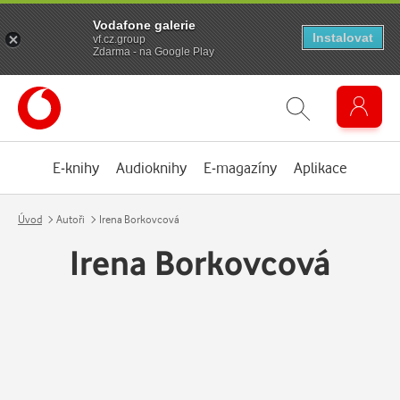
Vodafone galerie
Instalovat
vf.cz.group
Zdarma - na Google Play
E-knihy
Audioknihy
E-magazíny
Aplikace
Úvod
Autoři
Irena Borkovcová
Irena Borkovcová