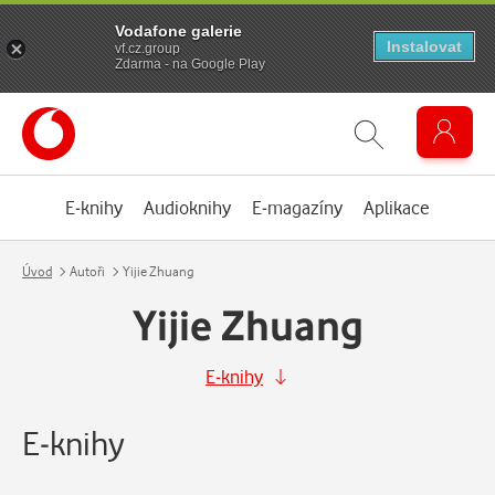
Vodafone galerie
Instalovat
vf.cz.group
Zdarma - na Google Play
E-knihy
Audioknihy
E-magazíny
Aplikace
Úvod
Autoři
Yijie Zhuang
Yijie Zhuang
E-knihy
E-knihy