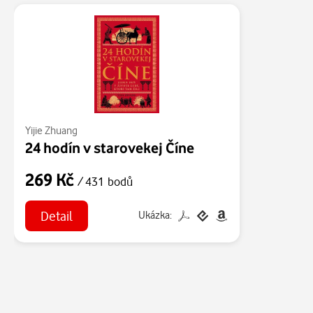
Yijie Zhuang
24 hodín v starovekej Číne
269 Kč
/ 431 bodů
Detail
Ukázka: