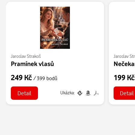
Jaroslav Strakoš
Jaroslav St
Pramínek vlasů
Nečeka
249 Kč
199 K
/ 399 bodů
Detail
Detail
Ukázka: