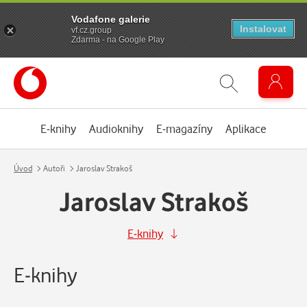
Vodafone galerie
Instalovat
vf.cz.group
Zdarma - na Google Play
E-knihy
Audioknihy
E-magazíny
Aplikace
Úvod
Autoři
Jaroslav Strakoš
Jaroslav Strakoš
E-knihy
E-knihy