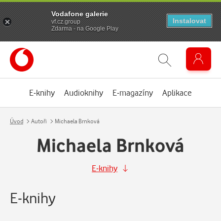
Vodafone galerie
Instalovat
vf.cz.group
Zdarma - na Google Play
E-knihy
Audioknihy
E-magazíny
Aplikace
Úvod
Autoři
Michaela Brnková
Michaela Brnková
E-knihy
E-knihy