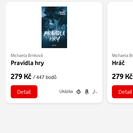
Michaela Brnková
Michaela B
Pravidla hry
Hráč
279 Kč
279 K
/ 447 bodů
Detail
Detail
Ukázka: