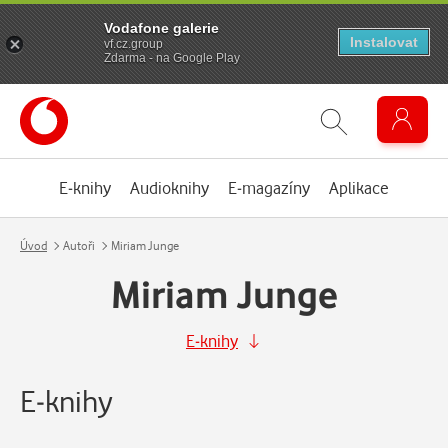
Vodafone galerie
Instalovat
vf.cz.group
Zdarma - na Google Play
E-knihy
Audioknihy
E-magazíny
Aplikace
Úvod
Autoři
Miriam Junge
Miriam Junge
E-knihy
E-knihy