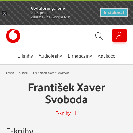
Vodafone galerie
Instalovat
vf.cz.group
Zdarma - na Google Play
E-knihy
Audioknihy
E-magazíny
Aplikace
Úvod
Autoři
František Xaver Svoboda
František Xaver
Svoboda
E-knihy
E-knihy