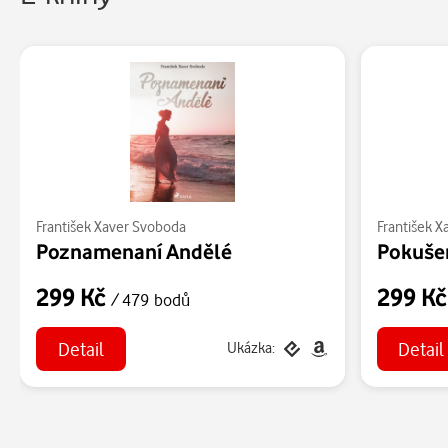
František Xaver Svoboda
František 
Poznamenaní Andělé
Pokuše
299 Kč
299 K
/ 479 bodů
Detail
Detail
Ukázka: