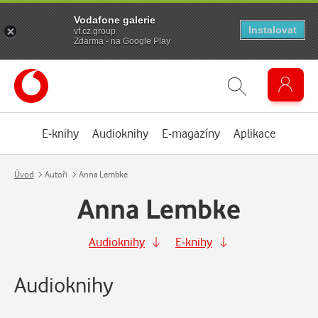
Vodafone galerie
Instalovat
vf.cz.group
Zdarma - na Google Play
E-knihy
Audioknihy
E-magazíny
Aplikace
Úvod
Autoři
Anna Lembke
Anna Lembke
Audioknihy
E-knihy
Audioknihy