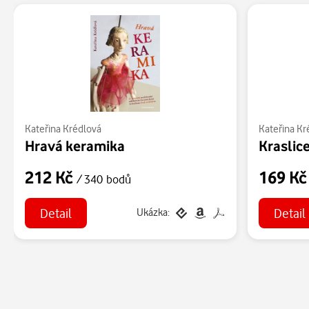
Kateřina Krédlová
Kateřina Kr
Hravá keramika
212 Kč
169 K
/ 340 bodů
Detail
Detail
Ukázka: