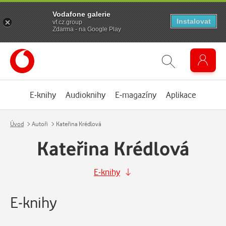
Vodafone galerie
Instalovat
vf.cz.group
Zdarma - na Google Play
E-knihy
Audioknihy
E-magazíny
Aplikace
Úvod
Autoři
Kateřina Krédlová
Kateřina Krédlová
E-knihy
E-knihy