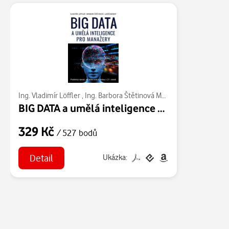
Ing. Vladimír Löffler
,
Ing. Barbora Štětinová MBA
,
Ing. Lukáš Bernat
BIG DATA a umělá inteligence pro manažery
329 Kč
/ 527 bodů
Detail
Ukázka: