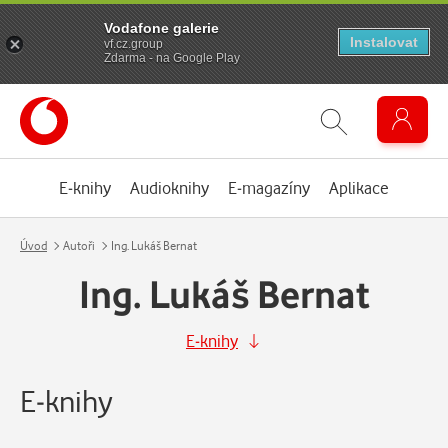
Vodafone galerie
Instalovat
vf.cz.group
Zdarma - na Google Play
E-knihy
Audioknihy
E-magazíny
Aplikace
Úvod
Autoři
Ing. Lukáš Bernat
Ing. Lukáš Bernat
E-knihy
E-knihy