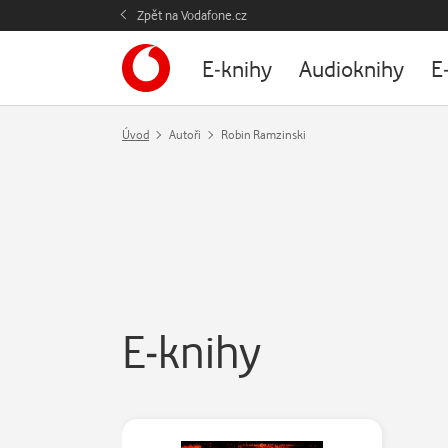
Zpět na Vodafone.cz
E-knihy
Audioknihy
E
Úvod
Autoři
Robin Ramzinski
E-knihy