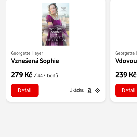
Georgette Heyer
Georgette 
Vznešená Sophie
Vdovou 
279 Kč
239 K
/ 447 bodů
Detail
Detail
Ukázka: