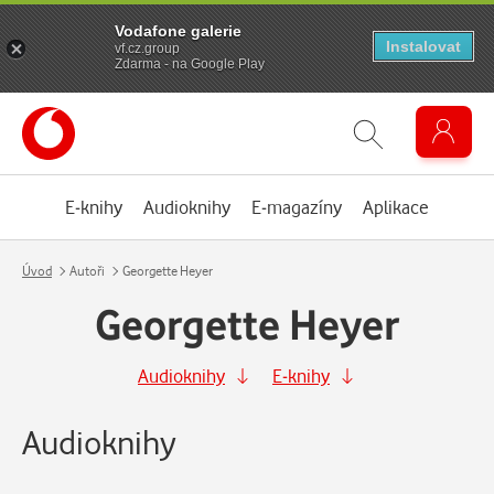
Vodafone galerie
Instalovat
vf.cz.group
Zdarma - na Google Play
E-knihy
Audioknihy
E-magazíny
Aplikace
Úvod
Autoři
Georgette Heyer
Georgette Heyer
Audioknihy
E-knihy
Audioknihy