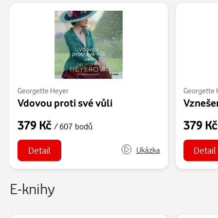
Georgette Heyer
Georgette 
Vdovou proti své vůli
Vzneše
379 Kč
379 K
/ 607 bodů
Detail
Detail
Ukázka
E-knihy