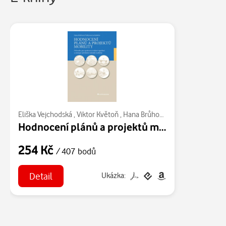
Eliška Vejchodská
,
Viktor Květoň
,
Hana Brůhová-Foltýnová
,
Kristý
Hodnocení plánů a projektů mobility
254 Kč
/ 407 bodů
Detail
Ukázka: