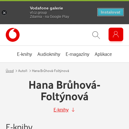
Vodafone galerie
Instalovat
vf.cz.group
Zdarma - na Google Play
E-knihy
Audioknihy
E-magazíny
Aplikace
Úvod
Autoři
Hana Brůhová-Foltýnová
Hana Brůhová-
Foltýnová
E-knihy
E-knihy