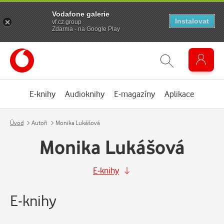
Vodafone galerie
Instalovat
vf.cz.group
Zdarma - na Google Play
E-knihy
Audioknihy
E-magazíny
Aplikace
Úvod
Autoři
Monika Lukášová
Monika Lukášová
E-knihy
E-knihy