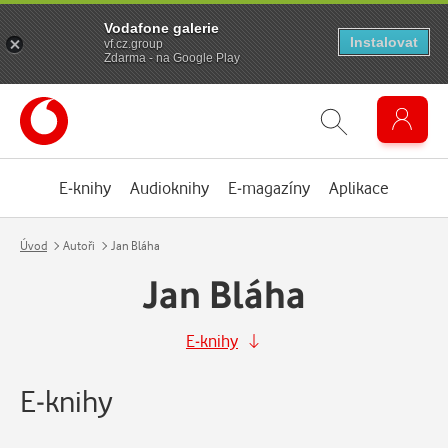
Vodafone galerie
Instalovat
vf.cz.group
Zdarma - na Google Play
E-knihy
Audioknihy
E-magazíny
Aplikace
Úvod
Autoři
Jan Bláha
Jan Bláha
E-knihy
E-knihy