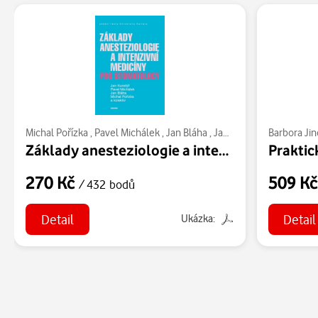
Michal Pořízka
,
Pavel Michálek
,
Jan Bláha
,
Jan Kunstýř
Barbora Ji
Základy anesteziologie a intenzivní medicíny pro stomatology
Praktic
270 Kč
509 K
/ 432 bodů
Detail
Detail
Ukázka: