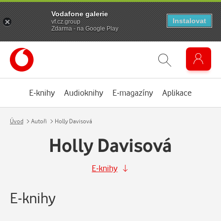
Vodafone galerie
Instalovat
vf.cz.group
Zdarma - na Google Play
E-knihy
Audioknihy
E-magazíny
Aplikace
Úvod
Autoři
Holly Davisová
Holly Davisová
E-knihy
E-knihy