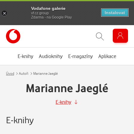
Vodafone galerie
Instalovat
vf.cz.group
Zdarma - na Google Play
E-knihy
Audioknihy
E-magazíny
Aplikace
Úvod
Autoři
Marianne Jaeglé
Marianne Jaeglé
E-knihy
E-knihy