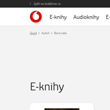
Zpět na Vodafone.cz
E-knihy
Audioknihy
E
Úvod
Autoři
Boris Leto
E-knihy