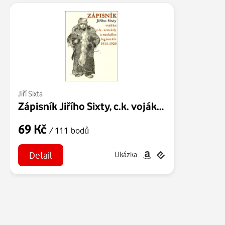
Jiří Sixta
Zápisník Jiřího Sixty, c.k. vojáka a legionáře v Rusku 1914-1920
69 Kč
/ 111 bodů
Detail
Ukázka: