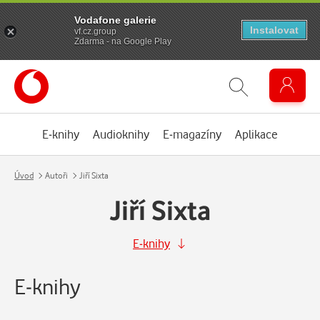
Vodafone galerie
Instalovat
vf.cz.group
Zdarma - na Google Play
E-knihy
Audioknihy
E-magazíny
Aplikace
Úvod
Autoři
Jiří Sixta
Jiří Sixta
E-knihy
E-knihy