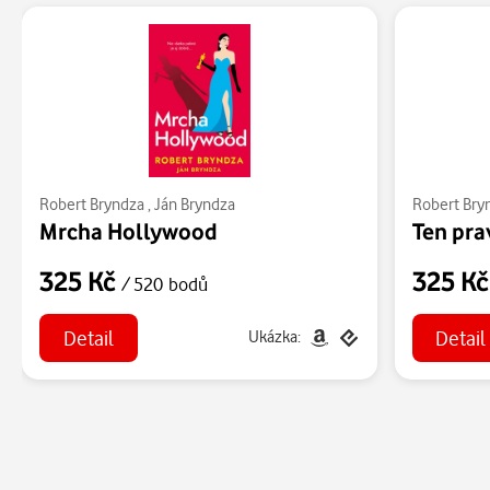
Robert Bryndza
,
Ján Bryndza
Robert Bry
Mrcha Hollywood
Ten pra
325 Kč
325 K
/ 520 bodů
Detail
Detail
Ukázka: