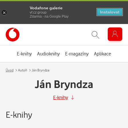
Vodafone galerie
Instalovat
vf.cz.group
Zdarma - na Google Play
E-knihy
Audioknihy
E-magazíny
Aplikace
Úvod
Autoři
Ján Bryndza
Ján Bryndza
E-knihy
E-knihy