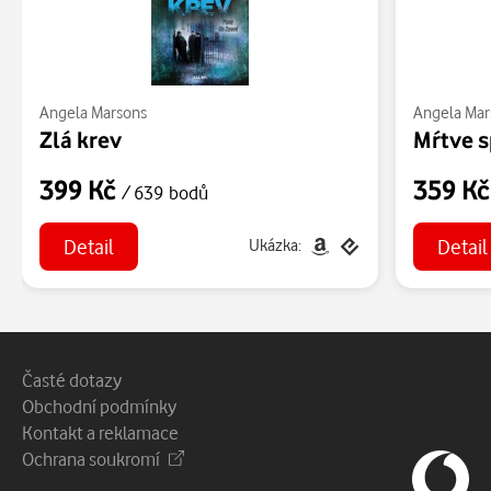
Angela Marsons
Angela Mar
Zlá krev
Mŕtve 
399 Kč
359 K
/ 639 bodů
Detail
Detail
Ukázka:
Patička webu
Vedlejší navigace
Časté dotazy
Obchodní podmínky
Kontakt a reklamace
Ochrana soukromí