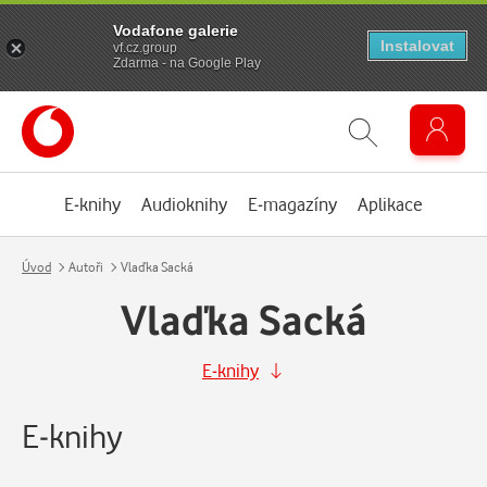
Vodafone galerie
Instalovat
vf.cz.group
Zdarma - na Google Play
E-knihy
Audioknihy
E-magazíny
Aplikace
Úvod
Autoři
Vlaďka Sacká
Vlaďka Sacká
E-knihy
E-knihy