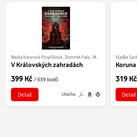
Madla Karasová Pospíšilová
,
Dominik Fiala
,
Murin Wolf
,
Michal Břez
Vlaďka Sac
V Královských zahradách
Koruna
399 Kč
319 K
/ 639 bodů
Detail
Detail
Ukázka: