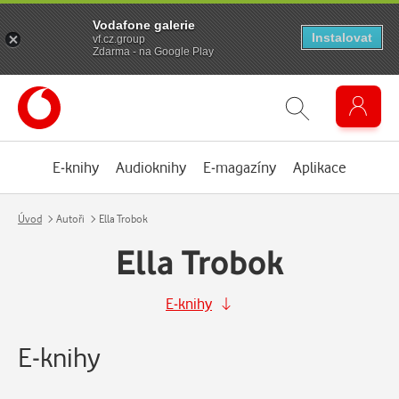
Vodafone galerie
Instalovat
vf.cz.group
Zdarma - na Google Play
E-knihy
Audioknihy
E-magazíny
Aplikace
Úvod
Autoři
Ella Trobok
Ella Trobok
E-knihy
E-knihy