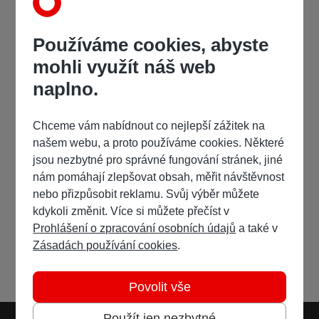
Používáme cookies, abyste
mohli využít náš web
naplno.
Chceme vám nabídnout co nejlepší zážitek na
našem webu, a proto používáme cookies. Některé
jsou nezbytné pro správné fungování stránek, jiné
nám pomáhají zlepšovat obsah, měřit návštěvnost
nebo přizpůsobit reklamu. Svůj výběr můžete
kdykoli změnit. Více si můžete přečíst v
Prohlášení o zpracování osobních údajů
a také v
Zásadách používání cookies
.
Povolit vše
Použít jen nezbytné