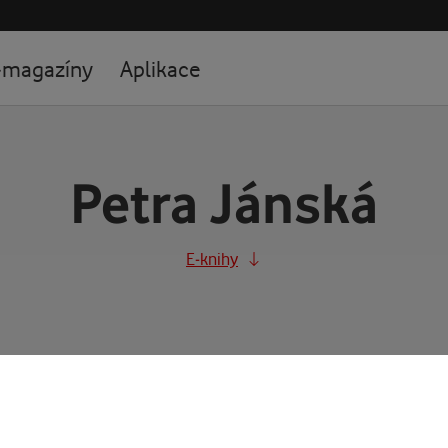
-magazíny
Aplikace
Petra Jánská
E-knihy