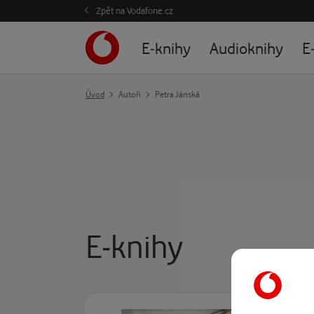
Zpět na Vodafone.cz
E-knihy
Audioknihy
E
Úvod
Autoři
Petra Jánská
E-knihy