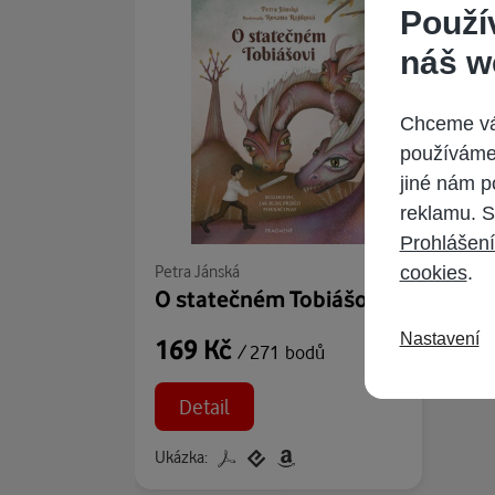
Použí
náš w
Chceme vám
používáme 
jiné nám p
reklamu. S
Prohlášení
Petra Jánská
cookies
.
O statečném Tobiášovi
Nastavení
169 Kč
/ 271 bodů
Detail
Ukázka: