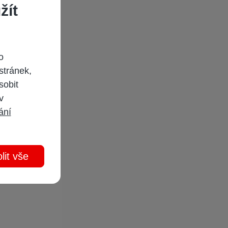
žít
o
stránek,
sobit
 v
ání
lit vše