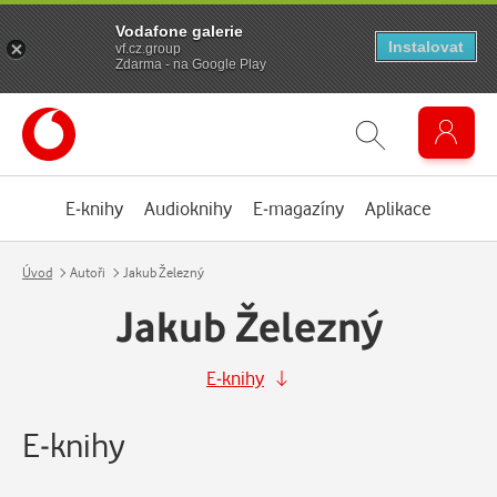
Vodafone galerie
Instalovat
vf.cz.group
Zdarma - na Google Play
E-knihy
Audioknihy
E-magazíny
Aplikace
Úvod
Autoři
Jakub Železný
Jakub Železný
E-knihy
E-knihy