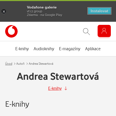
Vodafone galerie
Instalovat
vf.cz.group
Zdarma - na Google Play
E-knihy
Audioknihy
E-magazíny
Aplikace
Úvod
Autoři
Andrea Stewartová
Andrea Stewartová
E-knihy
E-knihy