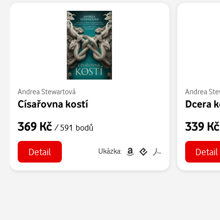
Andrea Stewartová
Andrea Ste
Císařovna kostí
Dcera k
369 Kč
339 K
/ 591 bodů
Detail
Detail
Ukázka: