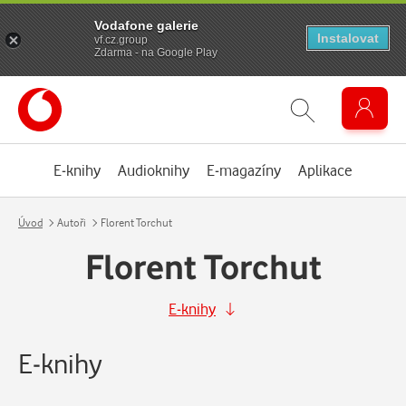
Vodafone galerie
Instalovat
vf.cz.group
Zdarma - na Google Play
E-knihy
Audioknihy
E-magazíny
Aplikace
Úvod
Autoři
Florent Torchut
Florent Torchut
E-knihy
E-knihy