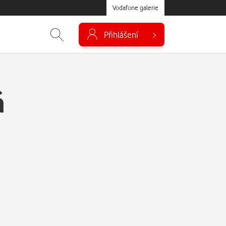
Vodafone galerie
Přihlášení
á