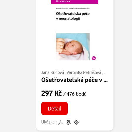
Jana Kučová
,
Veronika Petrášová
,
Miroslava Kach
Ošetřovatelská péče v neonatologii
297 Kč
/ 476 bodů
Detail
Ukázka: