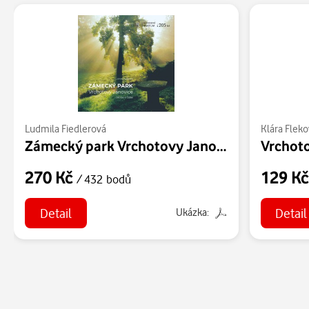
Ludmila Fiedlerová
Klára Fleko
Zámecký park Vrchotovy Janovice. Ostrov v čase
Vrchoto
270 Kč
129 K
/ 432 bodů
Detail
Detail
Ukázka: