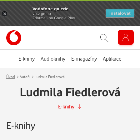
Vodafone galerie
Instalovat
vf.cz.group
Zdarma - na Google Play
E-knihy
Audioknihy
E-magazíny
Aplikace
Úvod
Autoři
Ludmila Fiedlerová
Ludmila Fiedlerová
E-knihy
E-knihy