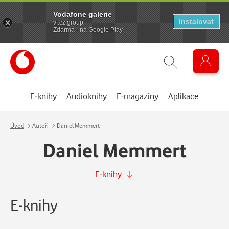
Vodafone galerie
Instalovat
vf.cz.group
Zdarma - na Google Play
E-knihy
Audioknihy
E-magazíny
Aplikace
Úvod
Autoři
Daniel Memmert
Daniel Memmert
E-knihy
E-knihy