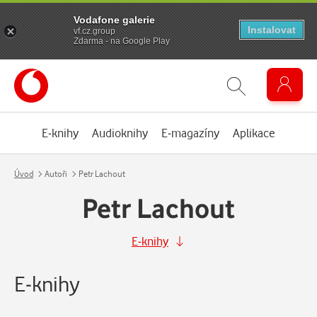
Vodafone galerie
Instalovat
vf.cz.group
Zdarma - na Google Play
E-knihy
Audioknihy
E-magazíny
Aplikace
Úvod
Autoři
Petr Lachout
Petr Lachout
E-knihy
E-knihy