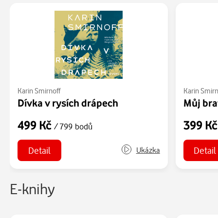
Karin Smirnoff
Karin Smirn
Dívka v rysích drápech
Můj bra
499 Kč
399 K
/ 799 bodů
Detail
Detail
Ukázka
E-knihy