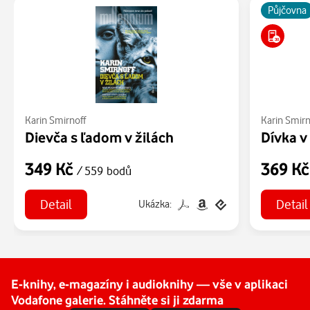
Půjčovna
Karin Smirnoff
Karin Smirn
Dievča s ľadom v žilách
Dívka v
349 Kč
369 K
/ 559 bodů
Detail
Detail
Ukázka:
E-knihy, e-magazíny i audioknihy — vše v aplikaci
Vodafone galerie. Stáhněte si ji zdarma