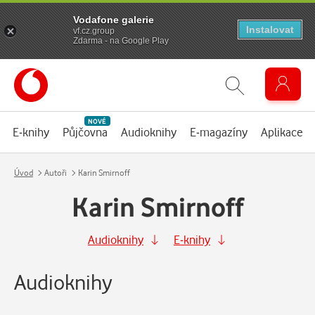
Vodafone galerie
Instalovat
vf.cz.group
Zdarma - na Google Play
NOVÉ
E-knihy
Půjčovna
Audioknihy
E-magazíny
Aplikace
Úvod
Autoři
Karin Smirnoff
Karin Smirnoff
Audioknihy
E-knihy
Audioknihy