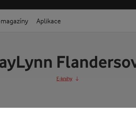
-magazíny
Aplikace
ayLynn Flanderso
E-knihy