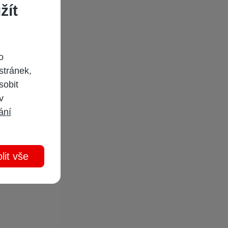
žít
o
stránek,
sobit
 v
ání
lit vše