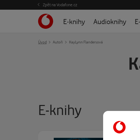
Zpět na Vodafone.cz
E-knihy
Audioknihy
E
Úvod
Autoři
KayLynn Flandersová
K
E-knihy