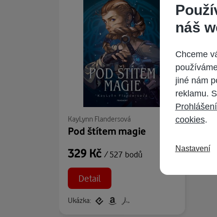
Použí
náš w
Chceme vám
používáme 
jiné nám p
reklamu. S
Prohlášení
KayLynn Flandersová
cookies
.
Pod štítem magie
Nastavení
329 Kč
/ 527 bodů
Detail
Ukázka: