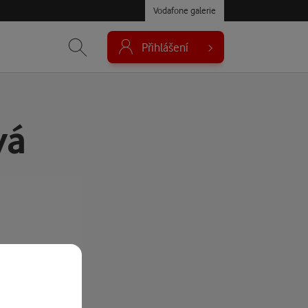
Vodafone galerie
Přihlášení
vá